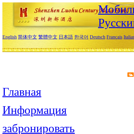
Мобиль
Русски
English
简体中文
繁體中文
日本語
한국어
Deutsch
Français
Itali
Главная
Информация
забронировать