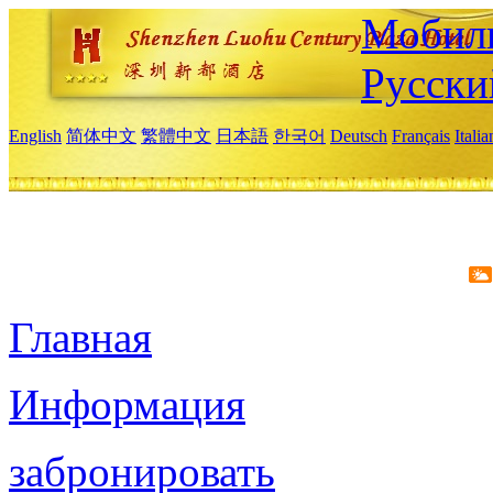
Мобиль
Русски
English
简体中文
繁體中文
日本語
한국어
Deutsch
Français
Itali
Главная
Информация
забронировать