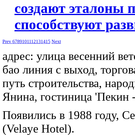
создают эталоны 
способствуют разв
Prev
6
7
8
9
10
11
12
13
14
15
Next
адрес: улица весенний вет
бао линия с выход, торгов
путь строительства, наро
Янина, гостиница 'Пекин 
Появились в 1988 году, Ce
(Velaye Hotel).