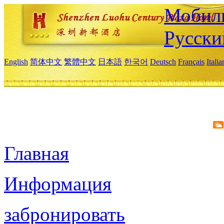
Мобиль
Русски
English
简体中文
繁體中文
日本語
한국어
Deutsch
Français
Itali
Главная
Информация
забронировать