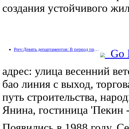
создания устойчивого жил
Prev:Девять департаментов: В период празднования Весеннего фестиваля сетевые отели и бутик-отели будут предлагать льготные условия.
Go 
адрес: улица весенний вет
бао линия с выход, торгов
путь строительства, наро
Янина, гостиница 'Пекин 
Появились в 1988 году, Ce