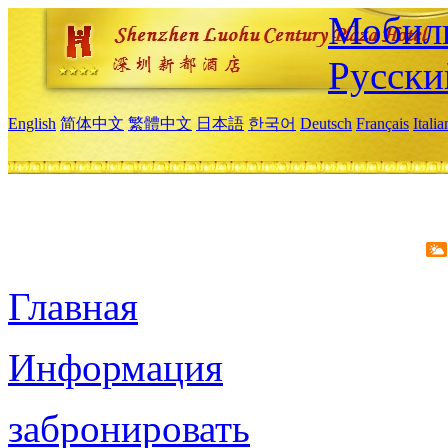
Мобиль
Русски
English
简体中文
繁體中文
日本語
한국어
Deutsch
Français
Itali
Главная
Информация
забронировать