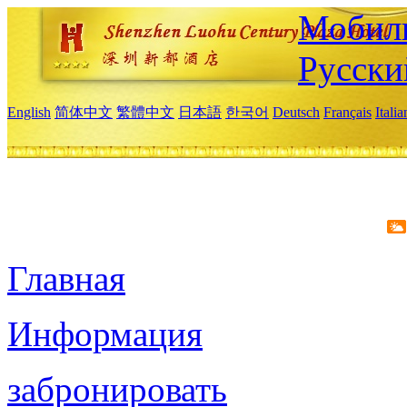
Мобиль
Русски
English
简体中文
繁體中文
日本語
한국어
Deutsch
Français
Itali
Главная
Информация
забронировать