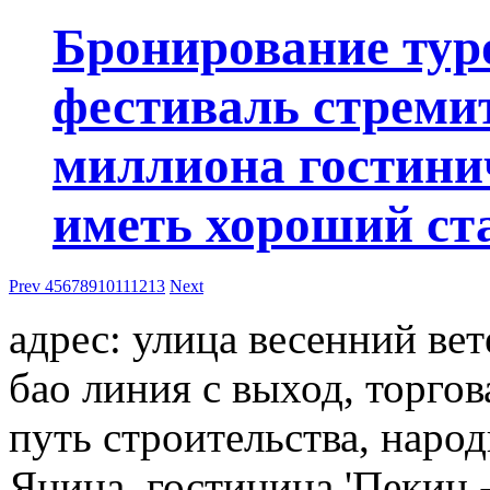
Бронирование тур
фестиваль стремит
миллиона гостини
иметь хороший ст
Prev
4
5
6
7
8
9
10
11
12
13
Next
адрес: улица весенний вет
бао линия с выход, торгов
путь строительства, наро
Янина, гостиница 'Пекин 