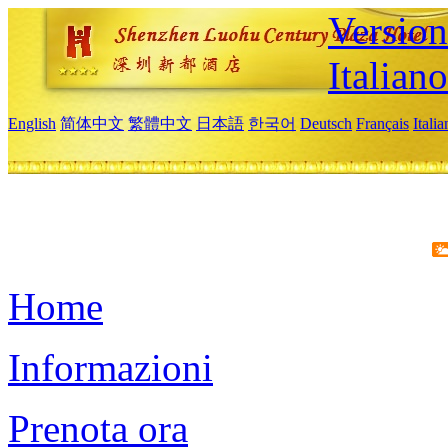
Version
Italiano
English
简体中文
繁體中文
日本語
한국어
Deutsch
Français
Itali
Home
Informazioni
Prenota ora