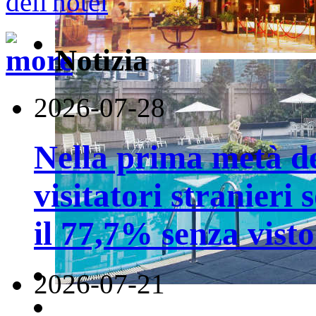
Notizia
2026-07-28
Nella prima metà de
visitatori stranieri 
il 77,7% senza visto
2026-07-21