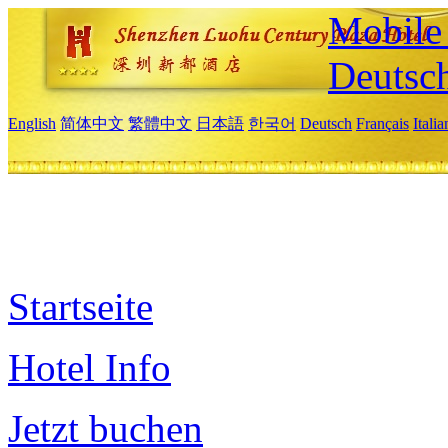
Mobile 
Deutsc
English
简体中文
繁體中文
日本語
한국어
Deutsch
Français
Itali
Startseite
Hotel Info
Jetzt buchen