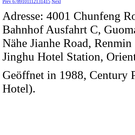
Prev
6
7
8
9
10
11
12
13
14
15
Next
Adresse: 4001 Chunfeng Ro
Bahnhof Ausfahrt C, Guomao
Nähe Jianhe Road, Renmin S
Jinghu Hotel Station, Orient
Geöffnet in 1988, Century 
Hotel).