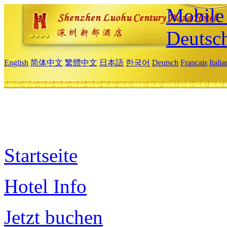
Mobile 
Deutsc
English
简体中文
繁體中文
日本語
한국어
Deutsch
Français
Itali
Startseite
Hotel Info
Jetzt buchen