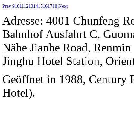
Prev
9
10
11
12
13
14
15
16
17
18
Next
Adresse: 4001 Chunfeng Ro
Bahnhof Ausfahrt C, Guomao
Nähe Jianhe Road, Renmin S
Jinghu Hotel Station, Orient
Geöffnet in 1988, Century 
Hotel).