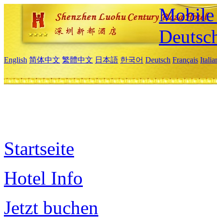
Mobile 
Deutsc
English
简体中文
繁體中文
日本語
한국어
Deutsch
Français
Itali
Startseite
Hotel Info
Jetzt buchen