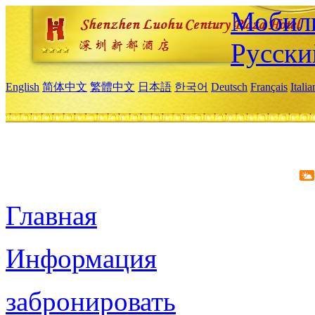
Мобиль
Русски
English
简体中文
繁體中文
日本語
한국어
Deutsch
Français
Itali
Главная
Информация
забронировать