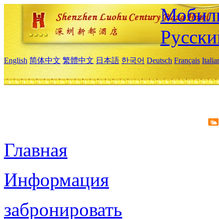
Мобиль
Русски
English
简体中文
繁體中文
日本語
한국어
Deutsch
Français
Itali
Главная
Информация
забронировать