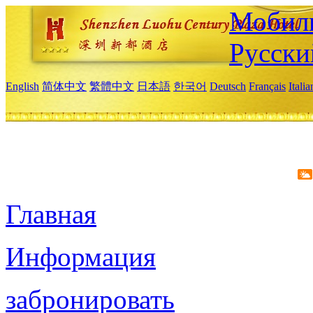
Мобиль
Русски
English
简体中文
繁體中文
日本語
한국어
Deutsch
Français
Itali
Главная
Информация
забронировать