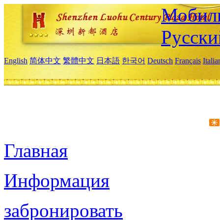
Мобиль
Русски
English
简体中文
繁體中文
日本語
한국어
Deutsch
Français
Itali
Главная
Информация
забронировать