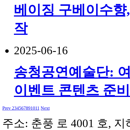
베이징 구베이수향,
작
2025-06-16
송청공연예술단: 여
이벤트 콘텐츠 준비
Prev
2
3
4
5
6
7
8
9
10
11
Next
주소: 춘풍 로 4001 호, 지