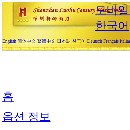
모바일
한국어
English
简体中文
繁體中文
日本語
한국어
Deutsch
Français
Itali
홈
옵션 정보