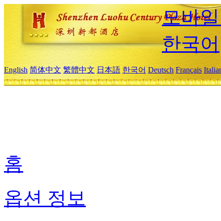
모바일
한국어
English
简体中文
繁體中文
日本語
한국어
Deutsch
Français
Itali
홈
옵션 정보