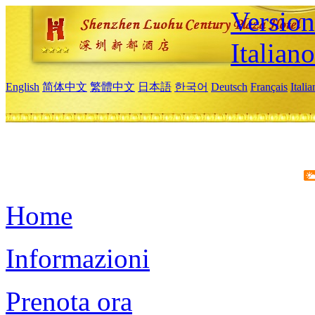
Version
Italiano
English
简体中文
繁體中文
日本語
한국어
Deutsch
Français
Itali
Home
Informazioni
Prenota ora