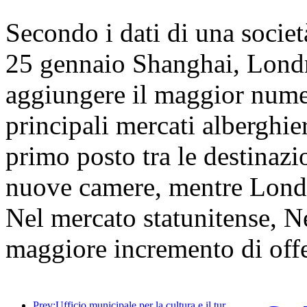
Secondo i dati di una società 
25 gennaio Shanghai, Lond
aggiungere il maggior numer
principali mercati alberghie
primo posto tra le destinazi
nuove camere, mentre Lond
Nel mercato statunitense, Ne
maggiore incremento di off
Prev:Ufficio municipale per la cultura e il turismo di Pechino: nel 2025, Pechino ha accolto 5,48 milioni di turisti in arrivo, con un aumento annuo del 39%.