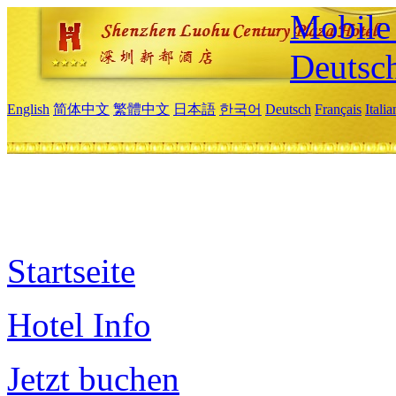
Mobile 
Deutsc
English
简体中文
繁體中文
日本語
한국어
Deutsch
Français
Itali
Startseite
Hotel Info
Jetzt buchen