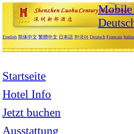
Mobile 
Deutsc
English
简体中文
繁體中文
日本語
한국어
Deutsch
Français
Itali
Startseite
Hotel Info
Jetzt buchen
Ausstattung