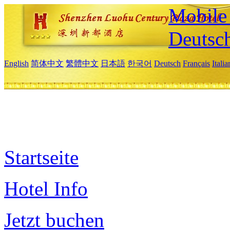
Mobile 
Deutsc
English
简体中文
繁體中文
日本語
한국어
Deutsch
Français
Itali
Startseite
Hotel Info
Jetzt buchen