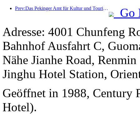
Prev:Das Pekinger Amt für Kultur und Tourismus gab bekannt: Im Jahr 2025 empfing Peking 5,48 Millionen ausländische Touristen, ein Anstieg von 39 % gegenüber dem Vorjahr.
Go 
Adresse: 4001 Chunfeng Ro
Bahnhof Ausfahrt C, Guomao
Nähe Jianhe Road, Renmin S
Jinghu Hotel Station, Orient
Geöffnet in 1988, Century 
Hotel).