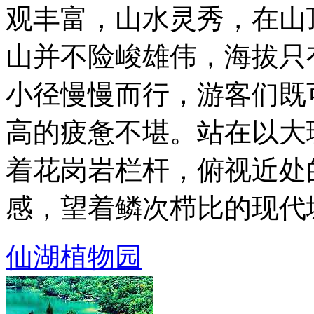
观丰富，山水灵秀，在山
山并不险峻雄伟，海拔只
小径慢慢而行，游客们既
高的疲惫不堪。站在以大
着花岗岩栏杆，俯视近处
感，望着鳞次栉比的现代城市
仙湖植物园