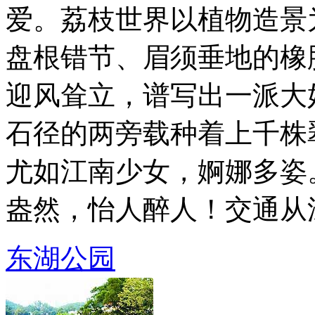
爱。荔枝世界以植物造景
盘根错节、眉须垂地的橡
迎风耸立，谱写出一派大
石径的两旁载种着上千株
尤如江南少女，婀娜多姿
盎然，怡人醉人！交通从深圳
东湖公园