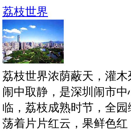
荔枝世界
荔枝世界浓荫蔽天，灌木
闹中取静，是深圳闹市中
临，荔枝成熟时节，全园
荡着片片红云，果鲜色红