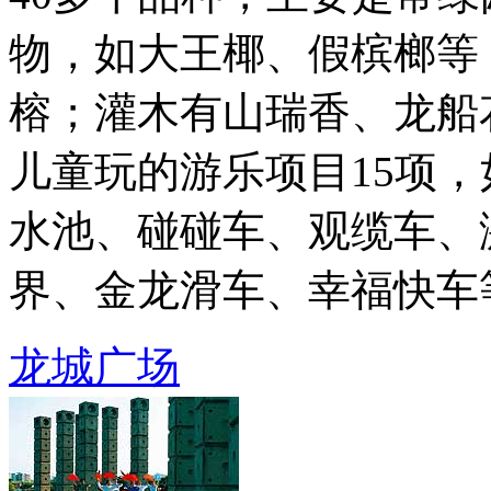
物，如大王椰、假槟榔等
榕；灌木有山瑞香、龙船
儿童玩的游乐项目15项
水池、碰碰车、观缆车、
界、金龙滑车、幸福快车等，
龙城广场