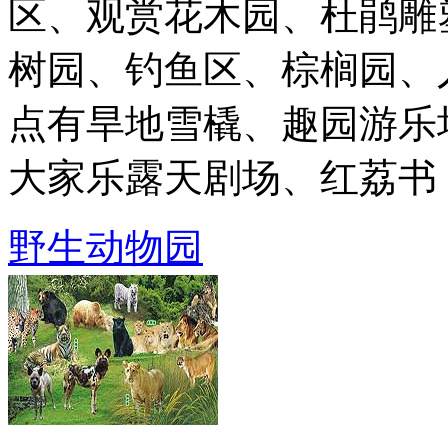
区、观赏花木园、杜鹃雕
树园、钓鱼区、棕榈园、
点有旱地雪橇、趣园游乐
大家乐露天剧场、红荔书 ..
野生动物园