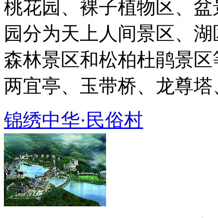
桃花园、裸子植物区、盆
园分为天上人间景区、湖
森林景区和松柏杜鹃景区
两宜亭、玉带桥、龙尊塔、听
锦绣中华·民俗村