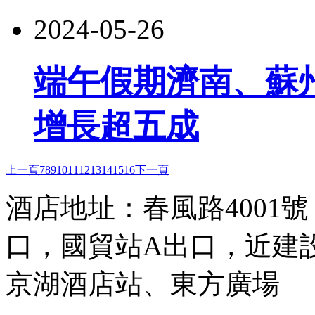
2024-05-26
端午假期濟南、蘇
增長超五成
上一頁
7
8
9
10
11
12
13
14
15
16
下一頁
酒店地址：春風路4001
口，國貿站A出口，近建
京湖酒店站、東方廣場