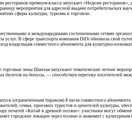
ми ресторанов премиум-класса запускает «Неделю ресторанов»,
траницу мероприятия для адресной выдачи потребительских вауч
иятиях сферы культуры, туризма и торговли.
ечественными и международными гостиничными сетями организуе
 услуг. В сфере транспорта компания DiDi обновила свой путе
роезд владельцам совместного абонемента для культурно-познава
е торговые зоны Шанхая запускают тематические летние меропр
ых билетов на бонусы, — способствуя перетоку посетителей ме
пуск (ограниченным тиражом) 8 июля совместного абонемента «
х жителей, семьи, приезжих туристов и ценителей культуры, обе
ору печатей «Китай в древней поэзии»: участники могут обменя
иняет городские локации через поэзию и знакомит с культурным