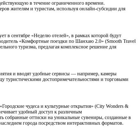
 действующую в течение ограниченного времени.
еров жителям и туристам, используя онлайн-субсидии для
т в сентябре «Неделю отелей», в рамках которой будут
водитель «Комфортные поездки по Шанхаю 2.0» (Smooth Travel
тельного туризма, предлагая комплексное решение для
иятия и вводят удобные сервисы — например, камеры
жду туристическими достопримечательностями и торговыми
Городские чудеса и культурные открытия» (City Wonders &
спечивает удобный доступ к различным
ть собранные оттиски на уникальные сувениры, созданные в
 наследием города посредством интерактивных форматов.