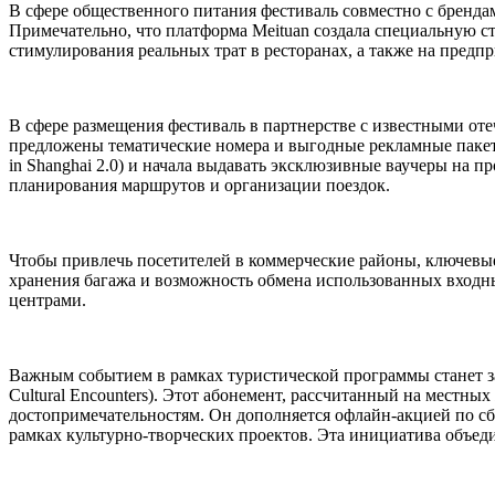
В сфере общественного питания фестиваль совместно с бренда
Примечательно, что платформа Meituan создала специальную с
стимулирования реальных трат в ресторанах, а также на предпр
В сфере размещения фестиваль в партнерстве с известными от
предложены тематические номера и выгодные рекламные пакеты
in Shanghai 2.0) и начала выдавать эксклюзивные ваучеры на п
планирования маршрутов и организации поездок.
Чтобы привлечь посетителей в коммерческие районы, ключевы
хранения багажа и возможность обмена использованных входн
центрами.
Важным событием в рамках туристической программы станет за
Cultural Encounters). Этот абонемент, рассчитанный на местны
достопримечательностям. Он дополняется офлайн-акцией по сб
рамках культурно-творческих проектов. Эта инициатива объед