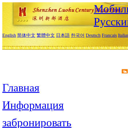
Мобиль
Русски
English
简体中文
繁體中文
日本語
한국어
Deutsch
Français
Itali
Главная
Информация
забронировать