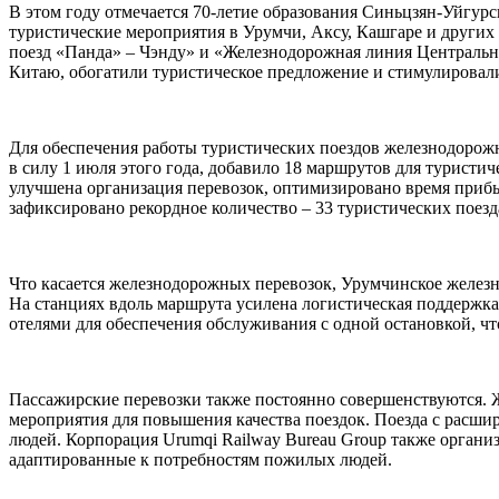
В этом году отмечается 70-летие образования Синьцзян-Уйгурс
туристические мероприятия в Урумчи, Аксу, Кашгаре и других
поезд «Панда» – Чэнду» и «Железнодорожная линия Центральн
Китаю, обогатили туристическое предложение и стимулировал
Для обеспечения работы туристических поездов железнодорожн
в силу 1 июля этого года, добавило 18 маршрутов для турист
улучшена организация перевозок, оптимизировано время прибы
зафиксировано рекордное количество – 33 туристических поезда
Что касается железнодорожных перевозок, Урумчинское желез
На станциях вдоль маршрута усилена логистическая поддержка
отелями для обеспечения обслуживания с одной остановкой, чт
Пассажирские перевозки также постоянно совершенствуются. 
мероприятия для повышения качества поездок. Поезда с рас
людей. Корпорация Urumqi Railway Bureau Group также организ
адаптированные к потребностям пожилых людей.