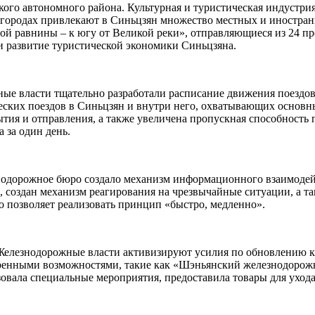
кого автономного района. Культурная и туристическая индустри
 городах привлекают в Синьцзян множество местных и иностран
ой равнины – к югу от Великой реки», отправляющиеся из 24 п
и развитие туристической экономики Синьцзяна.
ые власти тщательно разработали расписание движения поездов
ических поездов в Синьцзян и внутри него, охватывающих основ
тия и отправления, а также увеличена пропускная способность 
 за один день.
нодорожное бюро создало механизм информационного взаимодейс
, создан механизм реагирования на чрезвычайные ситуации, а 
о позволяет реализовать принцип «быстро, медленно».
Железнодорожные власти активизируют усилия по обновлению ку
ширенными возможностями, такие как «Шэньянский железнодоро
овала специальные мероприятия, предоставила товары для ухода