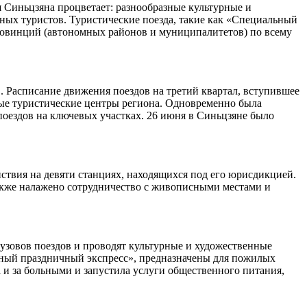
я Синьцзяна процветает: разнообразные культурные и
ных туристов. Туристические поезда, такие как «Специальный
ровинций (автономных районов и муниципалитетов) по всему
. Расписание движения поездов на третий квартал, вступившее
ные туристические центры региона. Одновременно была
поездов на ключевых участках. 26 июня в Синьцзяне было
твия на девяти станциях, находящихся под его юрисдикцией.
также налажено сотрудничество с живописными местами и
зовов поездов и проводят культурные и художественные
жный праздничный экспресс», предназначены для пожилых
 и за больными и запустила услуги общественного питания,