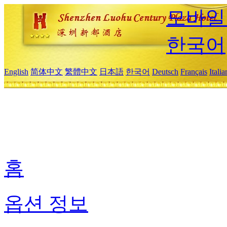
모바일
한국어
English
简体中文
繁體中文
日本語
한국어
Deutsch
Français
Itali
홈
옵션 정보