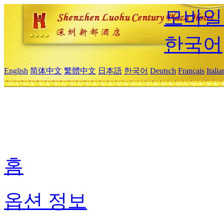
모바일
한국어
English
简体中文
繁體中文
日本語
한국어
Deutsch
Français
Itali
홈
옵션 정보