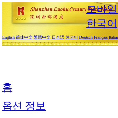
모바일
한국어
English
简体中文
繁體中文
日本語
한국어
Deutsch
Français
Itali
홈
옵션 정보