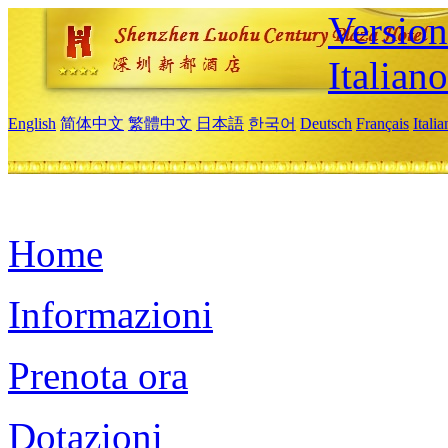
Version
Italiano
English
简体中文
繁體中文
日本語
한국어
Deutsch
Français
Itali
Home
Informazioni
Prenota ora
Dotazioni