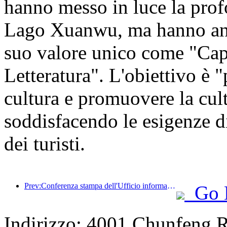
hanno messo in luce la profo
Lago Xuanwu, ma hanno anch
suo valore unico come "Cap
Letteratura". L'obiettivo è "
cultura e promuovere la cult
soddisfacendo le esigenze di 
dei turisti.
Prev:Conferenza stampa dell'Ufficio informazioni del Consiglio di Stato: Attualmente, nel mio Paese ci sono 28 porti di frontiera in grado di fornire servizi turistici con guida autonoma
Go 
Indirizzo: 4001 Chunfeng 