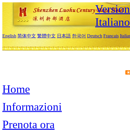
Version
Italiano
English
简体中文
繁體中文
日本語
한국어
Deutsch
Français
Itali
Home
Informazioni
Prenota ora