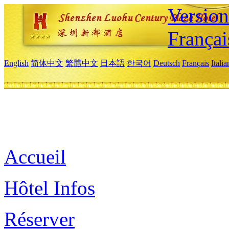
Versio
Françai
English
简体中文
繁體中文
日本語
한국어
Deutsch
Français
Itali
Accueil
Hôtel Infos
Réserver