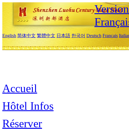
Versio
Françai
English
简体中文
繁體中文
日本語
한국어
Deutsch
Français
Itali
Accueil
Hôtel Infos
Réserver