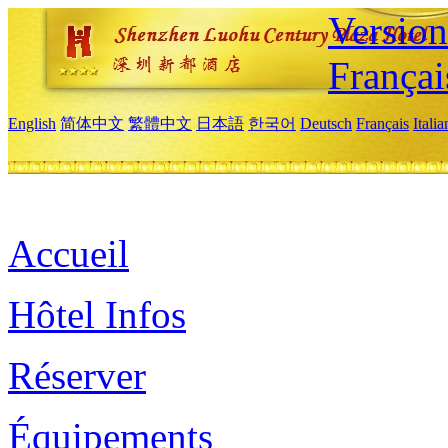
Versio
Françai
English
简体中文
繁體中文
日本語
한국어
Deutsch
Français
Itali
Accueil
Hôtel Infos
Réserver
Équipements