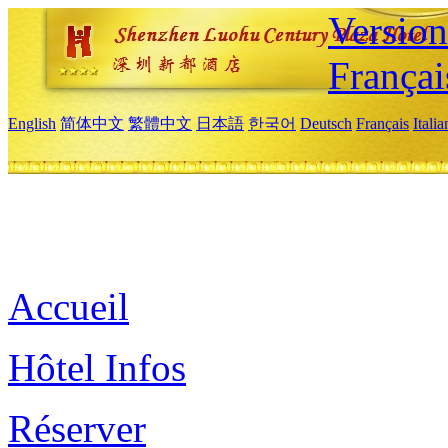
Versio
Françai
English
简体中文
繁體中文
日本語
한국어
Deutsch
Français
Itali
Accueil
Hôtel Infos
Réserver