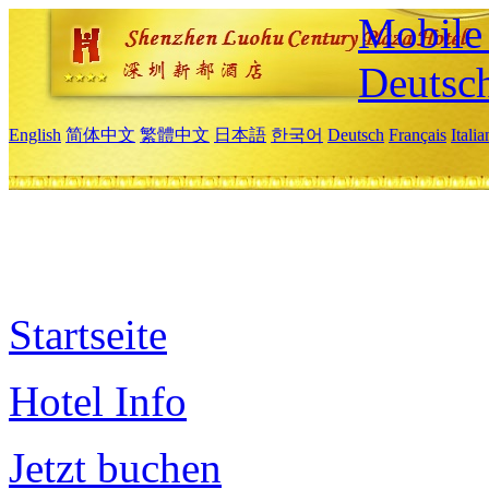
Mobile 
Deutsc
English
简体中文
繁體中文
日本語
한국어
Deutsch
Français
Itali
Startseite
Hotel Info
Jetzt buchen