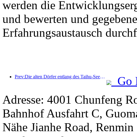
werden die Entwicklungser
und bewerten und gegebenen
Erfahrungsaustausch durchf
Prev:Die alten Dörfer entlang des Taihu-Sees in Huzhou in der Provinz Zhejiang haben mit der Renovierung und Modernisierung begonnen. Die Investition beträgt fast eine Milliarde Yuan.
Go 
Adresse: 4001 Chunfeng Ro
Bahnhof Ausfahrt C, Guomao
Nähe Jianhe Road, Renmin S