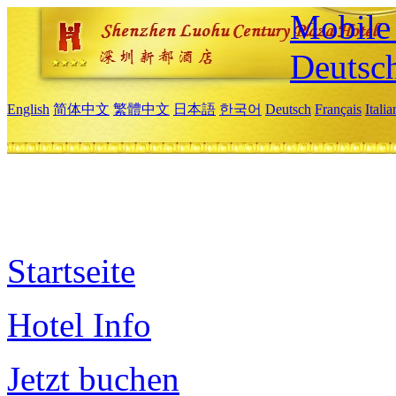
Mobile 
Deutsc
English
简体中文
繁體中文
日本語
한국어
Deutsch
Français
Itali
Startseite
Hotel Info
Jetzt buchen