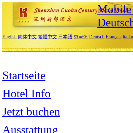
Mobile 
Deutsc
English
简体中文
繁體中文
日本語
한국어
Deutsch
Français
Itali
Startseite
Hotel Info
Jetzt buchen
Ausstattung