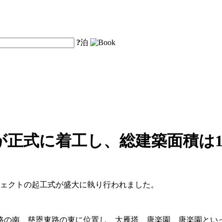
?
泊
正式に着工し、総建築面積は13
ジェクトの起工式が盛大に執り行われました。
路の南、慈恩東路の東に位置し、大雁塔、唐楽園、唐楽園とい