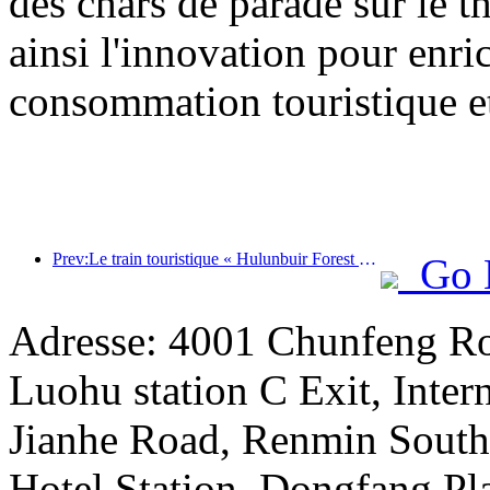
des chars de parade sur le t
ainsi l'innovation pour enri
consommation touristique et
Prev:Le train touristique « Hulunbuir Forest Rendezvous - Daxinganling Express - Starlight Train - Tianyi Journey » effectue son voyage inaugural.
Go 
Adresse: 4001 Chunfeng Ro
Luohu station C Exit, Intern
Jianhe Road, Renmin South 
Hotel Station, Dongfang Pl