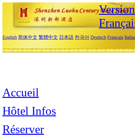
Versio
Françai
English
简体中文
繁體中文
日本語
한국어
Deutsch
Français
Itali
Accueil
Hôtel Infos
Réserver