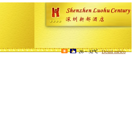
26 ~ 32℃
Détail météo