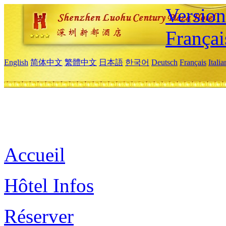
Versio
Françai
English
简体中文
繁體中文
日本語
한국어
Deutsch
Français
Itali
Accueil
Hôtel Infos
Réserver