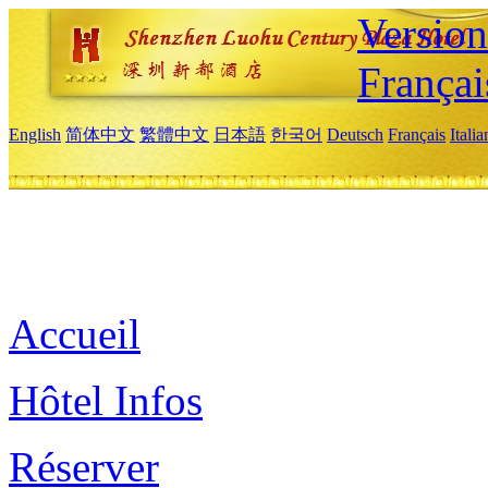
Versio
Françai
English
简体中文
繁體中文
日本語
한국어
Deutsch
Français
Itali
Accueil
Hôtel Infos
Réserver