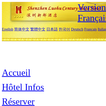
Versio
Françai
English
简体中文
繁體中文
日本語
한국어
Deutsch
Français
Itali
Accueil
Hôtel Infos
Réserver