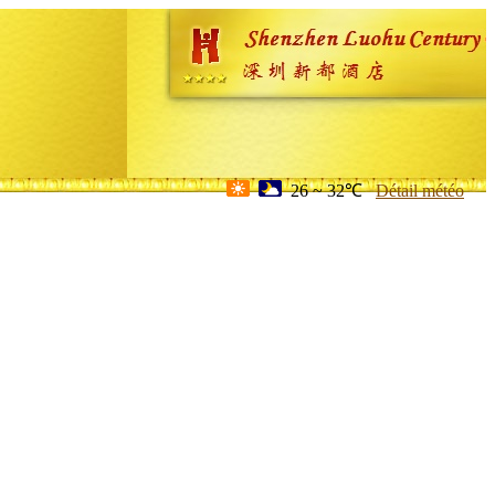
26 ~ 32℃
Détail météo