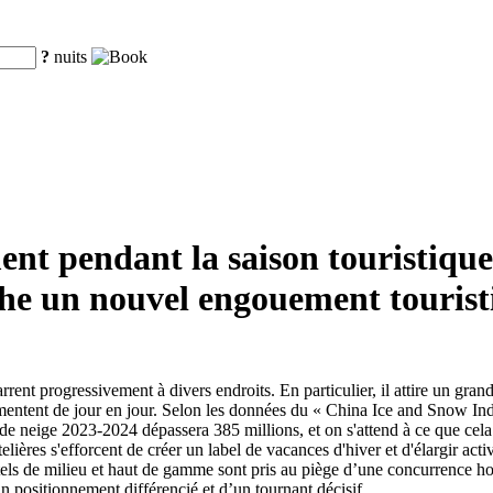
?
nuits
nt pendant la saison touristique
che un nouvel engouement tourist
rent progressivement à divers endroits. En particulier, il attire un gra
augmentent de jour en jour. Selon les données du « China Ice and Snow 
t de neige 2023-2024 dépassera 385 millions, et on s'attend à ce que cel
ères s'efforcent de créer un label de vacances d'hiver et d'élargir activ
els de milieu et haut de gamme sont pris au piège d’une concurrence hom
 positionnement différencié et d’un tournant décisif.